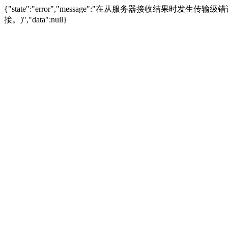
{"state":"error","message":"在从服务器接收结果时发生传输级错误。
接。)","data":null}